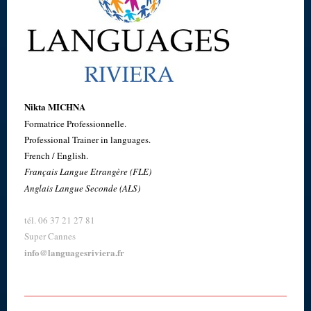
Nikta MICHNA
Formatrice Professionnelle.
Professional Trainer in languages.
French / English.
Français Langue Etrangère (FLE)
Anglais Langue Seconde (ALS)
tél. 06 37 21 27 81
Super Cannes
info@languagesriviera.fr